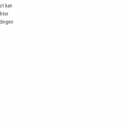
ect kan
chter
idingen