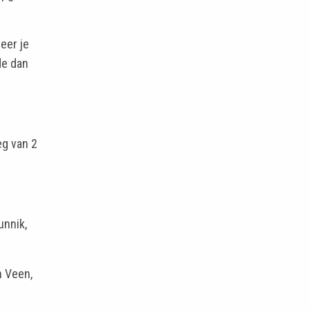
eer je
de dan
eg van 2
unnik,
n Veen,