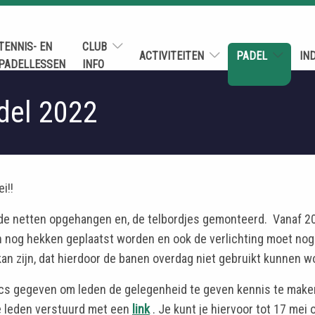
TENNIS- EN
CLUB
ACTIVITEITEN
PADEL
IN
PADELLESSEN
INFO
del 2022
i!!
n de netten opgehangen en, de telbordjes gemonteerd. Vanaf 2
 nog hekken geplaatst worden en ook de verlichting moet no
kan zijn, dat hierdoor de banen overdag niet gebruikt kunnen w
inics gegeven om leden de gelegenheid te geven kennis te mak
lle leden verstuurd met een
link
. Je kunt je hiervoor tot 17 mei