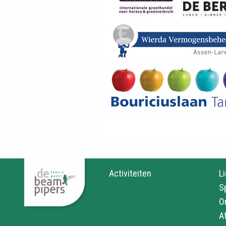
Activiteiten
L
S
O
A