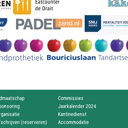
idmaatschap
Commissies
ponsoring
Jaarkalender 2024
rganisatie
Kantinedienst
fschrijven (reserveren)
Accommodatie