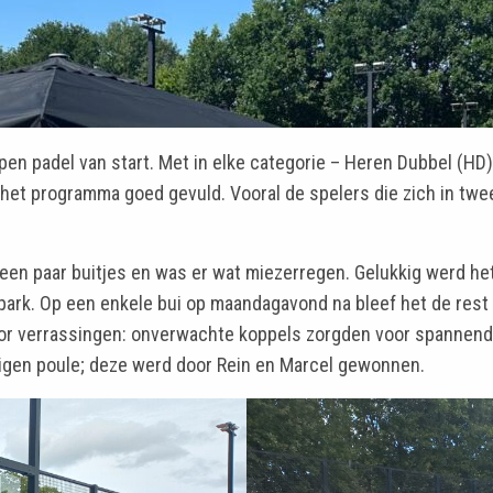
n padel van start. Met in elke categorie – Heren Dubbel (HD
s het programma goed gevuld. Vooral de spelers die zich in t
een paar buitjes en was er wat miezerregen. Gelukkig werd he
et park. Op een enkele bui op maandagavond na bleef het de res
or verrassingen: onverwachte koppels zorgden voor spannende
eigen poule; deze werd door Rein en Marcel gewonnen.